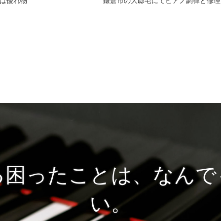
は優れ物
鎌倉市の大邸宅にてピアノ調律と修理
る困ったことは、なんで
い。