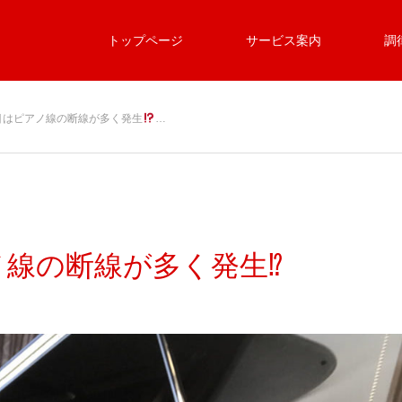
トップページ
サービス案内
調
目はピアノ線の断線が多く発生
…
線の断線が多く発生⁉︎